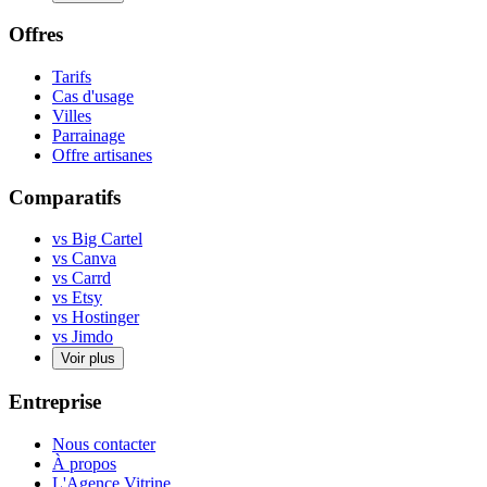
Offres
Tarifs
Cas d'usage
Villes
Parrainage
Offre artisanes
Comparatifs
vs Big Cartel
vs Canva
vs Carrd
vs Etsy
vs Hostinger
vs Jimdo
Voir plus
Entreprise
Nous contacter
À propos
L'Agence Vitrine